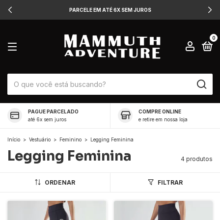
PARCELE EM ATÉ 6X SEM JUROS
0
PAGUE PARCELADO
COMPRE ONLINE
até 6x sem juros
e retire em nossa loja
Início
>
Vestuário
>
Feminino
>
Legging Feminina
Legging Feminina
4 produtos
ORDENAR
FILTRAR