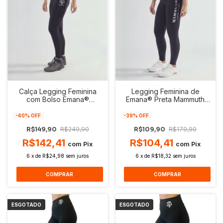
Calça Legging Feminina
Legging Feminina de
com Bolso Emana®
Emana® Preta Mammuth
Mammuth Adventure
Adventure Zero
Performance I UV50+
Transparência UV50+
-
40
% OFF
-
39
% OFF
R$149,90
R$249,90
R$109,90
R$179,90
R$142,41
R$104,41
com
Pix
com
Pix
6
x
de
R$24,98
sem juros
6
x
de
R$18,32
sem juros
COMPRAR
COMPRAR
ESGOTADO
ESGOTADO