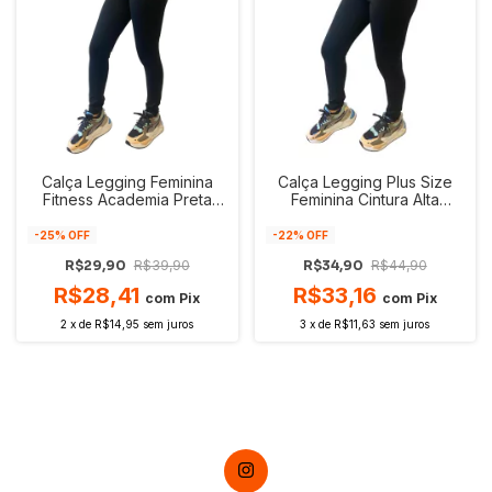
Calça Legging Feminina
Calça Legging Plus Size
Fitness Academia Preta
Feminina Cintura Alta
Cintura Alta Mammuth
Mammuth Adventure
Adventure
-
25
% OFF
-
22
% OFF
R$29,90
R$39,90
R$34,90
R$44,90
R$28,41
R$33,16
com
Pix
com
Pix
2
x
de
R$14,95
sem juros
3
x
de
R$11,63
sem juros