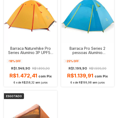
Barraca Naturehike Pro
Barraca Pro Series 2
Series Alumínio 3P UPF50
pessoas Alumínio
+
Naturehike
-
18
% OFF
-
25
% OFF
R$1.549,90
R$1.899,90
R$1.199,90
R$1.599,90
R$1.472,41
R$1.139,91
com
Pix
com
Pix
6
x
de
R$258,32
sem juros
6
x
de
R$199,98
sem juros
ESGOTADO