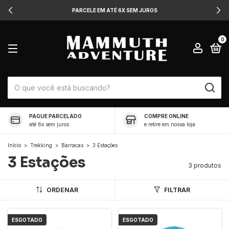
PARCELE EM ATÉ 6X SEM JUROS
0
PAGUE PARCELADO
COMPRE ONLINE
até 6x sem juros
e retire em nossa loja
Início
>
Trekking
>
Barracas
>
3 Estações
3 Estações
3 produtos
ORDENAR
FILTRAR
ESGOTADO
ESGOTADO