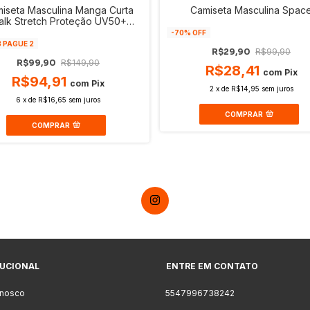
iseta Masculina Manga Curta
Camiseta Masculina Spac
lk Stretch Proteção UV50+
liamida Mammuth Adventure
-
70
% OFF
3 PAGUE 2
R$29,90
R$99,90
R$99,90
R$149,90
R$28,41
com
Pix
R$94,91
com
Pix
2
x
de
R$14,95
sem juros
6
x
de
R$16,65
sem juros
COMPRAR
COMPRAR
TUCIONAL
ENTRE EM CONTATO
onosco
5547996738242