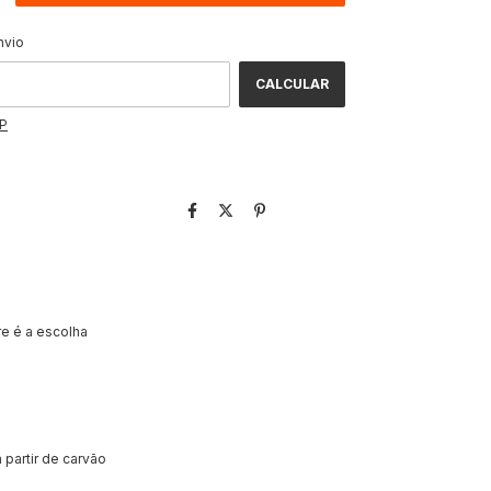
ALTERAR CEP
CEP:
nvio
CALCULAR
EP
re é a escolha
 partir de carvão