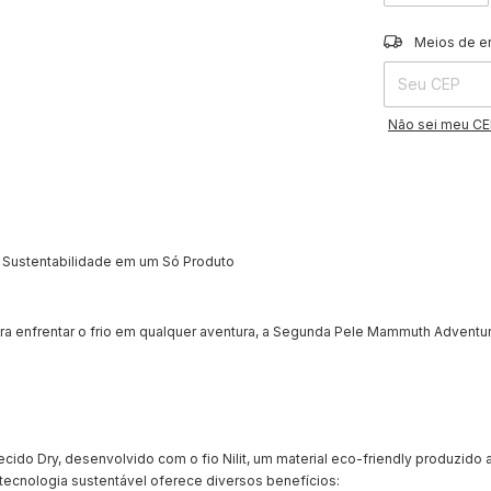
Entregas para o 
Meios de e
Não sei meu C
Sustentabilidade em um Só Produto
ara enfrentar o frio em qualquer aventura, a Segunda Pele Mammuth Adventu
do Dry, desenvolvido com o fio Nilit, um material eco-friendly produzido a
 tecnologia sustentável oferece diversos benefícios: