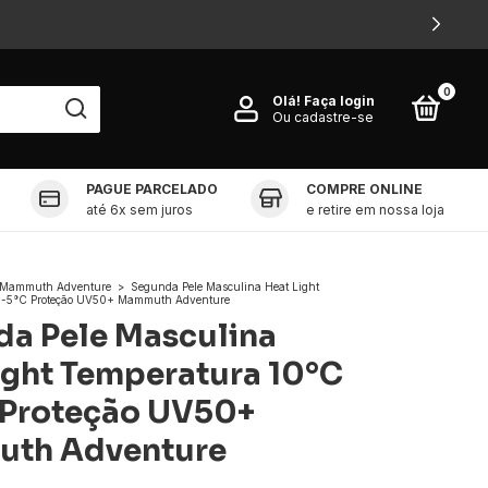
0
Olá!
Faça login
Ou cadastre-se
PAGUE PARCELADO
COMPRE ONLINE
até 6x sem juros
e retire em nossa loja
Mammuth Adventure
>
Segunda Pele Masculina Heat Light
e -5°C Proteção UV50+ Mammuth Adventure
a Pele Masculina
ight Temperatura 10°C
 Proteção UV50+
th Adventure