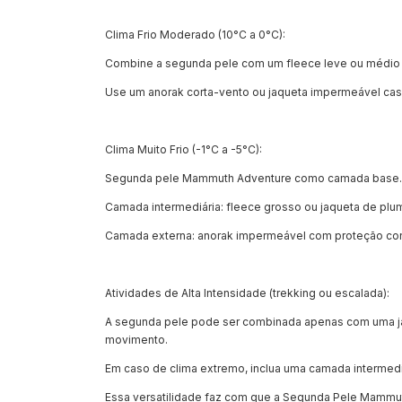
Clima Frio Moderado (10°C a 0°C):
Combine a segunda pele com um fleece leve ou médio p
Use um anorak corta-vento ou jaqueta impermeável caso
Clima Muito Frio (-1°C a -5°C):
Segunda pele Mammuth Adventure como camada base.
Camada intermediária: fleece grosso ou jaqueta de plum
Camada externa: anorak impermeável com proteção con
Atividades de Alta Intensidade (trekking ou escalada):
A segunda pele pode ser combinada apenas com uma jaque
movimento.
Em caso de clima extremo, inclua uma camada intermediár
Essa versatilidade faz com que a Segunda Pele Mammuth