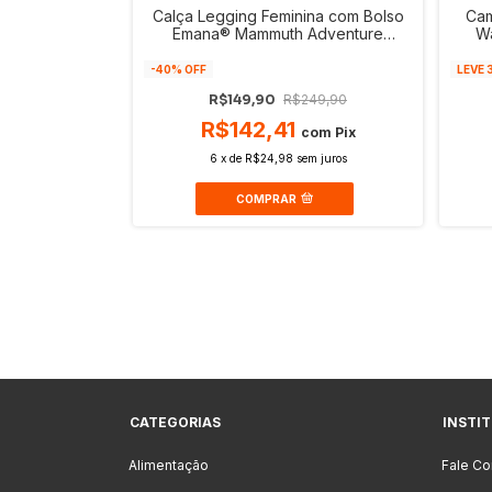
nho Microfibra
Calça Legging Feminina com Bolso
Cam
cm Grande
Emana® Mammuth Adventure
Wa
pida
Performance I UV50+
Po
-
40
% OFF
LEVE 
89,00
R$149,90
R$249,90
R$142,41
com
Pix
com
Pix
m juros
6
x
de
R$24,98
sem juros
COMPRAR
CATEGORIAS
INSTI
Alimentação
Fale C