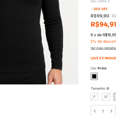
SKU:
SGPHL-3
-
33
% OFF
R$99,90
R
R$94,9
6
x
de
R$16,6
5% de descon
Ver mais detalh
LEVE 3 E PAGUE
Cor:
Preto
Tamanho:
G
P
M