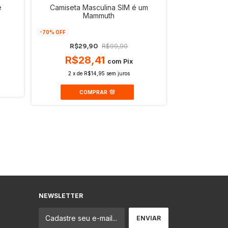
e
Camiseta Masculina SIM é um
Shorts Meia 
Mammuth
com Bolso 
-
70
% OFF
-
33
% OFF
R$29,90
R$99,90
R$99
R$28,41
com
Pix
R$9
2
x
de
R$14,95
sem juros
6
x
de
COMPRAR
C
NEWSLETTER