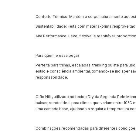
Conforto Térmico: Mantém o corpo naturalmente aquecido,
Sustentabilidade: Feita com matéria-prima reaproveita
Alta Performance: Leve, flexível e respirável, proporc
Para quem é essa peça?
Perfeita para trilhas, escaladas, trekking ou até para 
estilo e consciência ambiental, tornando-se indispens
responsabilidade.
O fio Nilit, utilizado no tecido Dry da Segunda Pele 
baixas, sendo ideal para climas que variam entre 10°C 
uma camada base, ajudando a regular a temperatura corpo
Combinações recomendadas para diferentes condições 