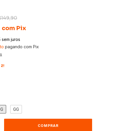
$149,90
1
com
Pix
5
sem juros
to
pagando com Pix
es
 2!
G
GG