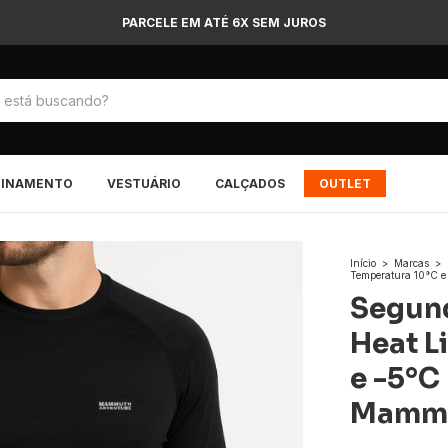
PAGUE COM PIX E GANHE 5% DE DESCONTO
EINAMENTO
VESTUÁRIO
CALÇADOS
OUTLET
Início
>
Marcas
>
Temperatura 10°C 
Segund
Heat L
e -5°C
Mammu