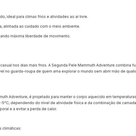
 ideal para climas frios e atividades ao ar livre.
da, alinhada ao cuidado com o meio ambiente.
ionando máxima liberdade de movimento.
uso casual nos dias mais frios. A Segunda Pele Mammuth Adventure combina f
ável no guarda-roupa de quem ama explorar o mundo sem abrir mão de qual
Mammuth Adventure, é projetado para manter o corpo aquecido em temperatur
e -5°C, dependendo do nível de atividade física e da combinação de camada
ral e a evitar a perda de calor.
climáticas: