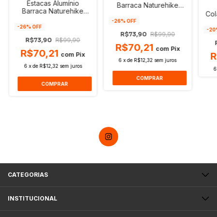
Estacas Alumínio
Barraca Naturehike
Barraca Naturehike
18cm 8 Peças Azul -
Col
18cm 8 Peças Vermelho
Nh15a008-i
-
26
% OFF
-
26
% OFF
-
20
R$73,90
R$99,90
R$73,90
R$99,90
R$70,21
com
Pix
R$70,21
R
com
Pix
6
x
de
R$12,32
sem juros
6
x
de
R$12,32
sem juros
6
CATEGORIAS
INSTITUCIONAL