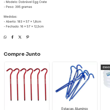
- Modelo: Dobrável Egg Crate
- Peso: 395 gramas
Medidas:
- Aberto: 183 x 57 x 1,8cm
- Fechado: 16 x 57 x 12,5cm
Compre Junto
ESG
Estacas Alumínio