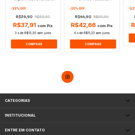
Guepardo Camping
Aluminizado Camping
Or
-
33
% OFF
-
25
% OFF
-
52
R$39,90
R$59,90
R$44,90
R$59,90
R$37,91
R$42,66
R
com
Pix
com
Pix
3
x
de
R$13,30
sem juros
4
x
de
R$11,23
sem juros
CATEGORIAS
INSTITUCIONAL
ENTRE EM CONTATO