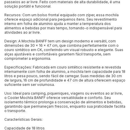
passeios ao ar livre. Feito com materiais de alta durabilidade, é uma
solução portátil e funcional.
Recursos: Com um bolso frontal equipado com zíper, essa mochila
oferece espaço adicional para pequenos itens. Seu revestimento
interno em folha de alumínio ajuda a manter a temperatura dos
alimentos e bebidas por mais tempo, tornando-o indispensável para
atividades ao ar livre.
Design: A Mochila BANFF tem um design moderno e versátil, com
dimensões de 30 x 16 x 47 cm, que combina perfeitamente com o
couro sintético em CK, conferindo um visual robusto e elegante. Suas
alças ajustáveis e confortáveis garantem fácil transporte, sem
comprometer a ergonomia.
Especificações: Fabricada em couro sintético resistente e revestida
internamente com folha de alumínio, a mochila tem capacidade para 18
litros e pesa pouco, sendo fácil de carregar. Suas medidas de 30 cm
de largura, 16 cm de profundidade e 47 cm de altura oferecem espaço
suficiente sem ser volumosa.
Uso: Ideal para camping, piqueniques, viagens ou eventos ao ar livre,
o Cooler Mochila BANFF oferece versatilidade e conforto. Seu
isolamento térmico prolonga a conservação de alimentos e bebidas,
garantindo que permaneçam frescos, enquanto sua praticidade facilita
o transporte.
Características Gerais:
Capacidade de 18 litros