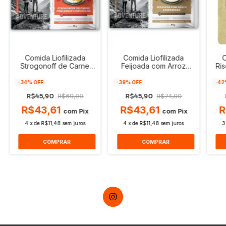
Comida Liofilizada
Comida Liofilizada
C
Strogonoff de Carne
Feijoada com Arroz
Ri
com Arroz Lyovibes
Lyovibes 115g
A
115g
-
34
% OFF
-
39
% OFF
-
42
R$45,90
R$69,90
R$45,90
R$74,90
R$43,61
R$43,61
R
com
Pix
com
Pix
4
x
de
R$11,48
sem juros
4
x
de
R$11,48
sem juros
3