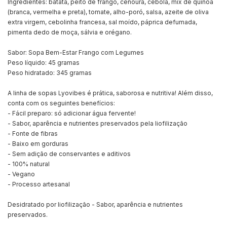
Ingredientes: batata, peito de frango, cenoura, cebola, mix de quinoa
(branca, vermelha e preta), tomate, alho-poró, salsa, azeite de oliva
extra virgem, cebolinha francesa, sal moído, páprica defumada,
pimenta dedo de moça, sálvia e orégano.
Sabor: Sopa Bem-Estar Frango com Legumes
Peso líquido: 45 gramas
Peso hidratado: 345 gramas
A linha de sopas Lyovibes é prática, saborosa e nutritiva! Além disso,
conta com os seguintes benefícios:
- Fácil preparo: só adicionar água fervente!
- Sabor, aparência e nutrientes preservados pela liofilização
- Fonte de fibras
- Baixo em gorduras
- Sem adição de conservantes e aditivos
- 100% natural
- Vegano
- Processo artesanal
Desidratado por liofilização - Sabor, aparência e nutrientes
preservados.