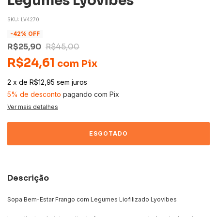
Legumes Lyovibes
SKU:
LV4270
-
42
% OFF
R$25,90
R$45,00
R$24,61
com
Pix
2
x
de
R$12,95
sem juros
5% de desconto
pagando com Pix
Ver mais detalhes
Descrição
Sopa Bem-Estar Frango com Legumes Liofilizado Lyovibes